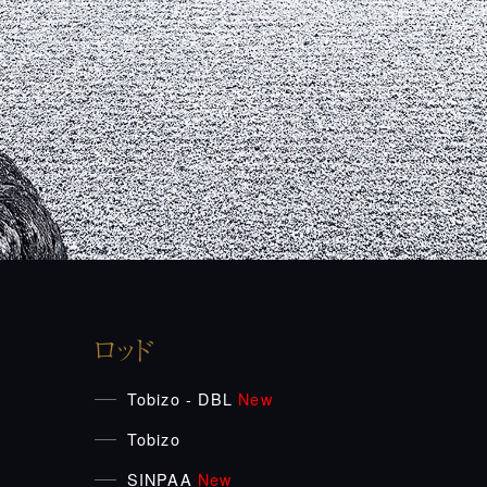
ロッド
Tobizo - DBL
New
Tobizo
SINPAA
New