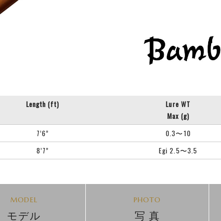
Length (ft)
Lure WT
Max (g)
7’6”
0.3〜10
8’7”
Egi 2.5〜3.5
MODEL
PHOTO
モデル
写 真