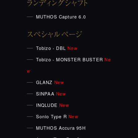
ランディングシャフト
MUTHOS Capture 6.0
スペシャルページ
Tobizo - DBL
New
Tobizo - MONSTER BUSTER
Ne
w
GLANZ
New
SINPAA
New
INQLUDE
New
Sonio Type R
New
MUTHOS Accura 95H