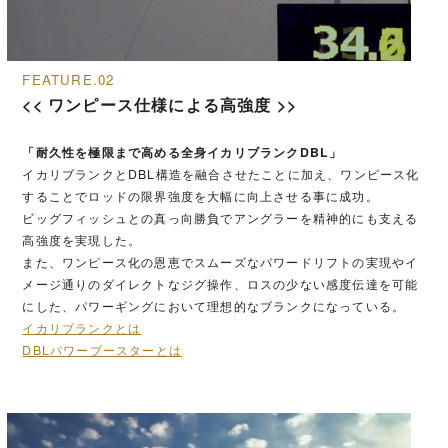
FEATURE.02
<< ワンピース仕様による高強度 >>
「耐久性を極限まで高める全身イカリブランクDBL」
イカリブランクとDBL構造を融合させたことに加え、ワンピース化
することでロッドの限界強度を大幅に向上させる事に成功。
ビッグフィッシュとの真っ向勝負でアングラーを精神的にも支える
高強度を実現した。
また、ワンピース化の恩恵でスムーズなパワードリフトの実現やイ
メージ通りのダイレクトなジグ操作、ロスの少ない感度伝達を可能
にした、パワーギングにおいて理想的なブランクになっている。
イカリブランクとは
DBLパワーブースターとは