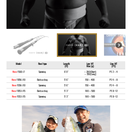
Model
Reel type
Length
Lure WT
Line WT
(ft)
Max (g)
(PE)
New
FS60-J7
Spinning
6' 0"
～280(Short)
PE 2～4
～350(Long)
New
FB56-J10
Baitcasting
5' 6"
150～400
PE 4～8
New
FS56-J10
Spinning
5' 6"
150～400
PE 4～8
New
FB53-J15
Baitcasting
5' 3"
180～500
PE 8~12
New
FS53-J15
Spinning
5' 3"
180～500
PE 8~12