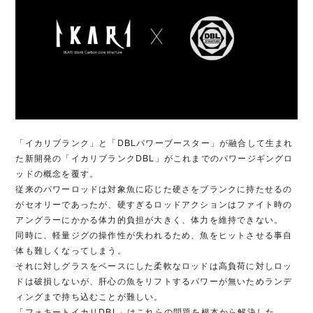
「イカリブランク」と「DBLパワーブースター」が融合して生まれ
た新開発の「イカリブランクDBL」がこれまでのパワージギングロ
ッドの概念を覆す。
従来のパワーロッドは対象魚に応じた硬さをブランクに持たせるの
がセオリーであったが、硬すぎるロッドアクションはファイト時の
アングラーにかかる体力的負担が大きく、体力を維持できない。
同時に、軽量ジグの操作性が失われるため、魚をヒットさせる事自
体も難しくなってしまう。
それに対しグラスをベースにした柔軟なロッドは高負荷に対しロッ
ドは破損しないが、肝心の魚をリフトするパワーが無いためランデ
ィングまで持ち込むことが難しい。
「フォキートイカリDBL」はこれらの問題を根本から解決した。