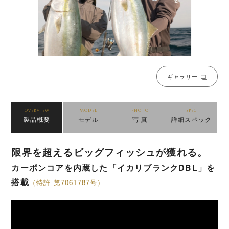
ギャラリー
OVERVIEW
MODEL
PHOTO
SPEC
製品概要
モデル
写 真
詳細スペック
限界を超えるビッグフィッシュが獲れる。
カーボンコアを内蔵した「イカリブランクDBL」を
搭載
（特許 第7061787号）