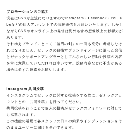
プロモーションのご協力
現在はSNSが主流になりますのでInstagram・Facebook・YouTu
beなどの個人アカウントでの情報発信をお願いいたします。しかし
ながらSNSやオンライン上の発信は海外も含め想像以上の影響力が
あります。
それゆえブランドにとって「諸刃の剣」の一面も充分に考慮しなけ
ればなりません。ゼナックの目指すブランドイメージに沿った発信
とゼナックサポートアングラーとしてふさわしい行動や投稿の内容
を常に意識していただければ幸いです。投稿内容などに不安がある
場合は必ずご連絡をお願いします。
Instagram 共同投稿
インスタグラムでゼナックに関する投稿をする際に、ゼナックアカ
ウントとの「共同投稿」を行ってください。
共同投稿を行うことで個人の投稿がゼナックのフォロワーに対して
も拡散されます。
この機能の活用で各スタッフの日々の釣果やインプレッションをそ
のままユーザーに届ける事ができます。