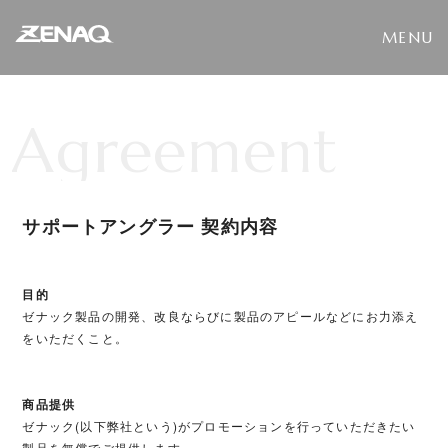
A
g
r
e
e
m
e
n
t
サポートアングラー 契約内容
目的
ゼナック製品の開発、改良ならびに製品のアピールなどにお力添え
をいただくこと。
商品提供
ゼナック(以下弊社という)がプロモーションを行っていただきたい
製品を無償でご提供します。