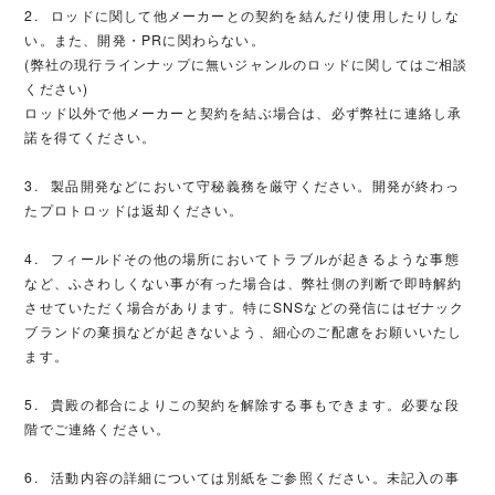
2. ロッドに関して他メーカーとの契約を結んだり使用したりしな
い。また、開発・PRに関わらない。
(弊社の現行ラインナップに無いジャンルのロッドに関してはご相談
ください)
ロッド以外で他メーカーと契約を結ぶ場合は、必ず弊社に連絡し承
諾を得てください。
3. 製品開発などにおいて守秘義務を厳守ください。開発が終わっ
たプロトロッドは返却ください。
4. フィールドその他の場所においてトラブルが起きるような事態
など、ふさわしくない事が有った場合は、弊社側の判断で即時解約
させていただく場合があります。特にSNSなどの発信にはゼナック
ブランドの棄損などが起きないよう、細心のご配慮をお願いいたし
ます。
5. 貴殿の都合によりこの契約を解除する事もできます。必要な段
階でご連絡ください。
6. 活動内容の詳細については別紙をご参照ください。未記入の事