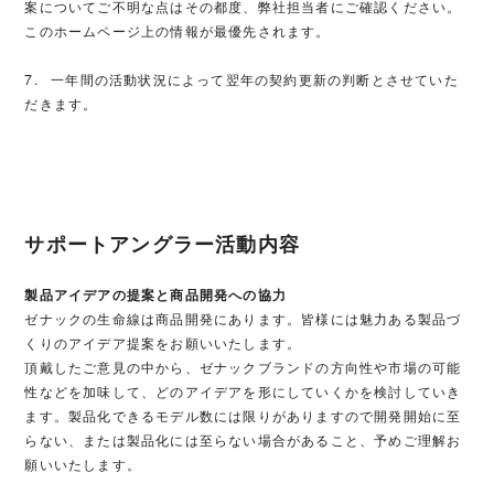
案についてご不明な点はその都度、弊社担当者にご確認ください。
このホームページ上の情報が最優先されます。
7. 一年間の活動状況によって翌年の契約更新の判断とさせていた
だきます。
サポートアングラー活動内容
製品アイデアの提案と商品開発への協力
ゼナックの生命線は商品開発にあります。皆様には魅力ある製品づ
くりのアイデア提案をお願いいたします。
頂戴したご意見の中から、ゼナックブランドの方向性や市場の可能
性などを加味して、どのアイデアを形にしていくかを検討していき
ます。製品化できるモデル数には限りがありますので開発開始に至
らない、または製品化には至らない場合があること、予めご理解お
願いいたします。