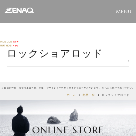
INQLUDE
New
MUTHOS
New
ロックショアロッド
/
※ 製品の性能・品質向上のため、仕様・デザインを予告なく変更する場合がございます。 あらかじめご了承ください。
ホーム
商品一覧
ロックショアロッド
ONLINE STORE